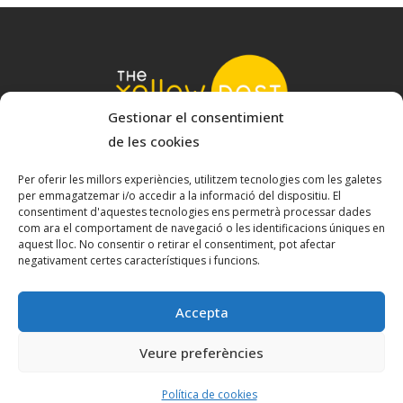
Gestionar el consentimient
de les cookies
© 2022 The Yellow Nest
Carrer Baldrich 222-226 - 08223 Terrassa, Barcelona
Per oferir les millors experiències, utilitzem tecnologies com les galetes
per emmagatzemar i/o accedir a la informació del dispositiu. El
hello@theyellownest.energy
consentiment d'aquestes tecnologies ens permetrà processar dades
com ara el comportament de navegació o les identificacions úniques en
aquest lloc. No consentir o retirar el consentiment, pot afectar
negativament certes característiques i funcions.
Política de privacitat
Avís legal
Accepta
Política de cookies
Veure preferències
Disseny
Produccions Planetàries
Política de cookies