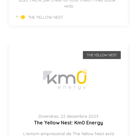
ELÈCTRICA, per crear un futur millor i més soste...
+info
THE YELLOW NEST
THE YELLOW NEST
Divendres, 22 desembre 2023
The Yellow Nest: Km0 Energy
L'entorn empresarial de The Yellow Nest està