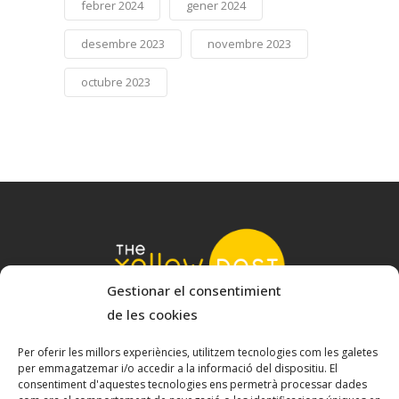
febrer 2024
gener 2024
desembre 2023
novembre 2023
octubre 2023
Gestionar el consentimient
de les cookies
© 2022 The Yellow Nest
Carrer Baldrich 222-226 - 08223 Terrassa, Barcelona
Per oferir les millors experiències, utilitzem tecnologies com les galetes
per emmagatzemar i/o accedir a la informació del dispositiu. El
hello@theyellownest.energy
consentiment d'aquestes tecnologies ens permetrà processar dades